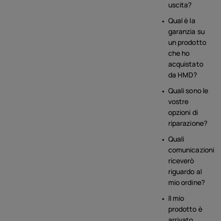
uscita?
Qual è la
garanzia su
un prodotto
che ho
acquistato
da HMD?
Quali sono le
vostre
opzioni di
riparazione?
Quali
comunicazioni
riceverò
riguardo al
mio ordine?
Il mio
prodotto è
arrivato