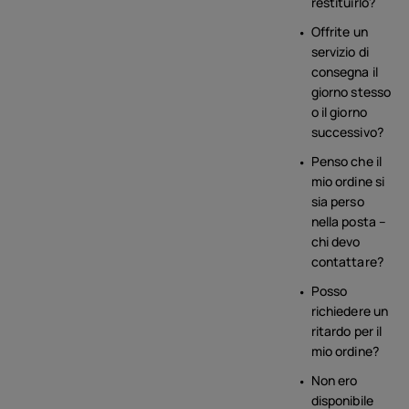
restituirlo?
Offrite un
servizio di
consegna il
giorno stesso
o il giorno
successivo?
Penso che il
mio ordine si
sia perso
nella posta –
chi devo
contattare?
Posso
richiedere un
ritardo per il
mio ordine?
Non ero
disponibile