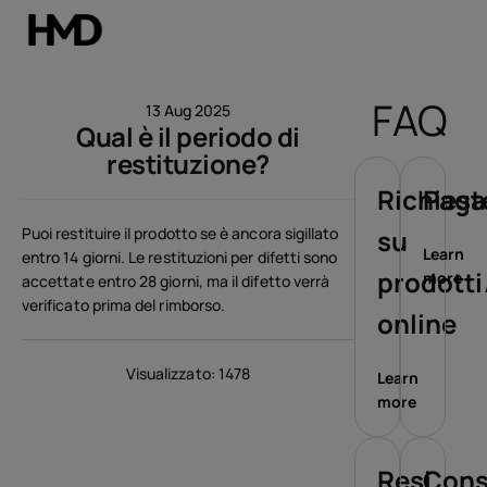
Il mio account
FAQ
13 Aug 2025
Qual è il periodo di
Smartphones
restituzione?
Cellulari
Richiest
Paga
Puoi restituire il prodotto se è ancora sigillato
su
Accessori
Learn
entro 14 giorni. Le restituzioni per difetti sono
prodotti
more
accettate entro 28 giorni, ma il difetto verrà
Offerte
verificato prima del rimborso.
online
Visualizzato: 1478
Learn
more
Resi
Con