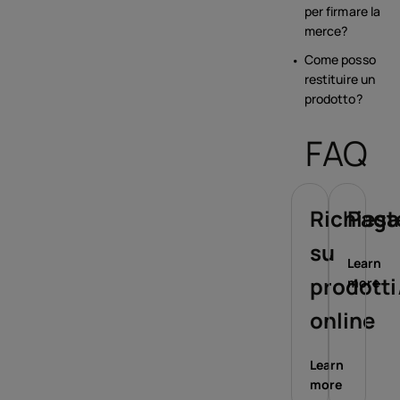
per firmare la
merce?
Come posso
restituire un
prodotto?
FAQ
Richiest
Paga
su
Learn
prodotti
more
online
Learn
more