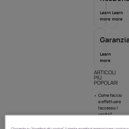
Learn
Learn
more
more
Garanzi
Learn
more
ARTICOLI
PIÙ
POPOLARI
Come faccio
a effettuare
l'accesso /
uscita?
Qual è la
Cliccando su “Accetta tutti i cookie”, l'utente accetta di memorizzare i cookie s