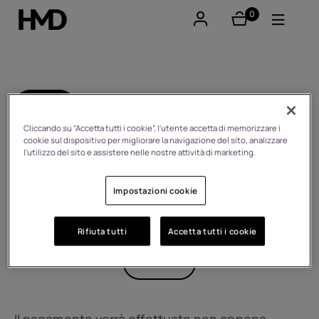
0
elementi
Il mio account
Smartphones
Indietro
Cellulari
Cliccando su “Accetta tutti i cookie”, l'utente accetta di memorizzare i
FAQ
cookie sul dispositivo per migliorare la navigazione del sito, analizzare
l'utilizzo del sito e assistere nelle nostre attività di marketing.
Accessori
Richieste su prodotti/ordini/negozio online
Impostazioni cookie
Offerte
Pagamenti
Resi
Consegna
Rifiuta tutti
Accetta tutti i cookie
Garanzia