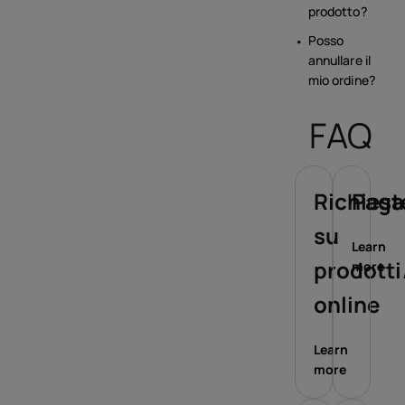
prodotto?
Posso
annullare il
mio ordine?
FAQ
Richiest
Paga
su
Learn
prodotti
more
online
Learn
more