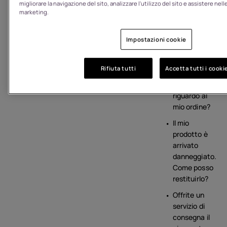
migliorare la navigazione del sito, analizzare l'utilizzo del sito e assistere nelle
Quali sono le
marketing.
vostre
opzioni di
Impostazioni cookie
riparazione?
Quali
Rifiuta tutti
Accetta tutti i cooki
comunicazioni
riceverò
riguardo al
mio ordine?
Il mio
prodotto è
arrivato
danneggiato.
Come posso
restituirlo?
Offrite un
servizio di
consegna il