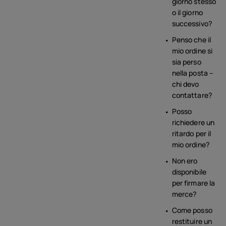
giorno stesso
o il giorno
successivo?
Penso che il
mio ordine si
sia perso
nella posta –
chi devo
contattare?
Posso
richiedere un
ritardo per il
mio ordine?
Non ero
disponibile
per firmare la
merce?
Come posso
restituire un