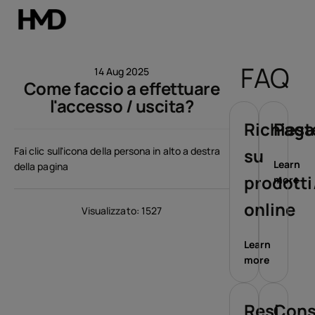
Il mio account
FAQ
14 Aug 2025
Come faccio a effettuare
Smartphones
l'accesso / uscita?
Cellulari
Richiest
Paga
Fai clic sull'icona della persona in alto a destra
su
Accessori
Learn
della pagina
prodotti
more
Offerte
online
Visualizzato: 1527
Learn
more
Resi
Con