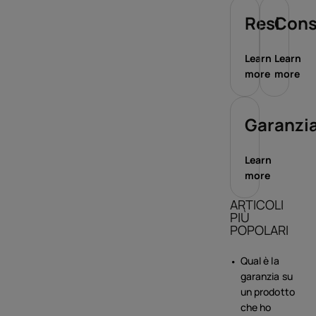
Resi
Con
Learn
Learn
more
more
Garanzi
Learn
more
ARTICOLI
PIÙ
POPOLARI
Qual è la
garanzia su
un prodotto
che ho