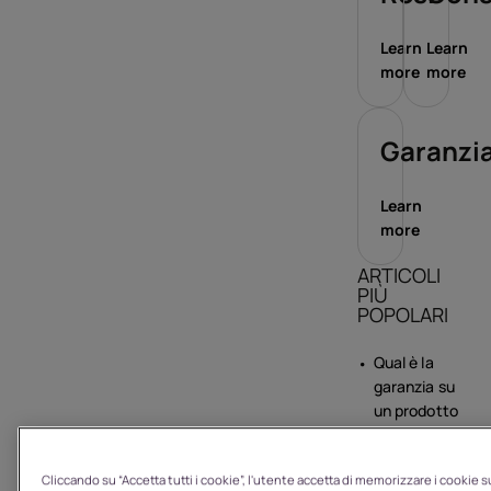
Learn
Learn
more
more
Garanzi
Learn
more
ARTICOLI
PIÙ
POPOLARI
Qual è la
garanzia su
un prodotto
che ho
acquistato
Cliccando su “Accetta tutti i cookie”, l'utente accetta di memorizzare i cookie s
da HMD?