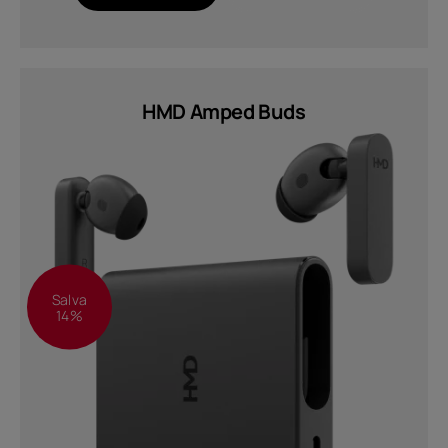
Italy
HMD Amped Buds
Salva
14%