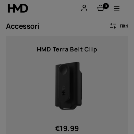
0
elementi
Il mio account
Accessori
Filtri
Smartphones
Sort by
HMD Terra Belt Clip
Cellulari
Accessori
Offerte
Prezzo
Da
A
€
19.99