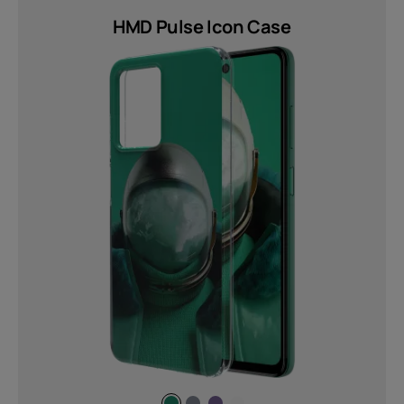
whole screen real estate to get in on
the action while gaming! (1)
HMD Pulse Icon Case
PIÙ
Bluetooth
5.4 (2)
Tipo di batteria
Non Removable (2)
Peso
60 g (1)
78 g (2)
80 g (1)