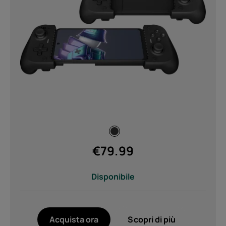
€
79.99
Disponibile
Di
Riciclo dei dispositivi
Acquista ora
Scopri di più
Ripara in autonomia