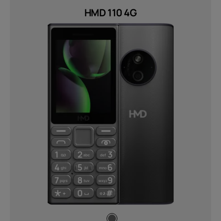
Polymer with ceramic gradient
HMD 110 4G
coating (1)
QVGA (2)
Reti
2G, 3G &amp; 4G (1)
2G, 3G, 4G (4)
GSM/GPRS 900/1800, WCDMA,
LTE Cat1 (1)
GSM/GPRS, WCDMA, LTE Cat1 (1)
Sottoscrivi