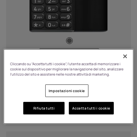
Ricarica
USB Type-C (3)
USB Type-C™ (2)
Funzionalità
64 MB RAM, 128 MB Memoria
Barbie-themed user interface,
€
44.99
Cliccando su “Accetta tutti i cookie”, l'utente accetta di memorizzare i
Easter eggs, and apps including Malibu
cookie sul dispositivo per migliorare la navigazione del sito, analizzare
Snake, Digital balance tips, and Barbie
l'utilizzo del sito e assistere nelle nostre attività di marketing.
meditation. (1)
Disponibile
FC Barcelona themed wallpapers
Impostazioni cookie
&amp; ringtones. (1)
FM Radio (Wired &amp; Wiredless)
Acquista ora
Scopri di più
Rifiuta tutti
Accetta tutti i cookie
(3)
MP3 Player (5)
Polymer (1)