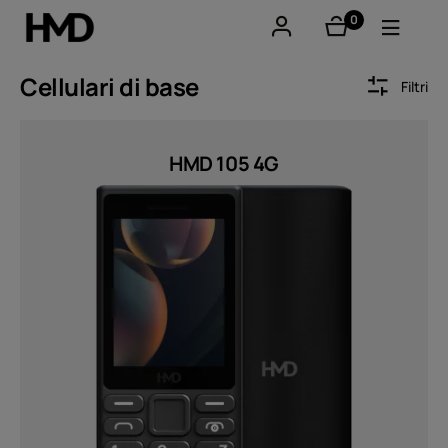
0
elementi
Il mio account
Cellulari di base
Filtri
Smartphones
Sort by
HMD 105 4G
Cellulari
Accessori
Offerte
Prezzo
Da
A