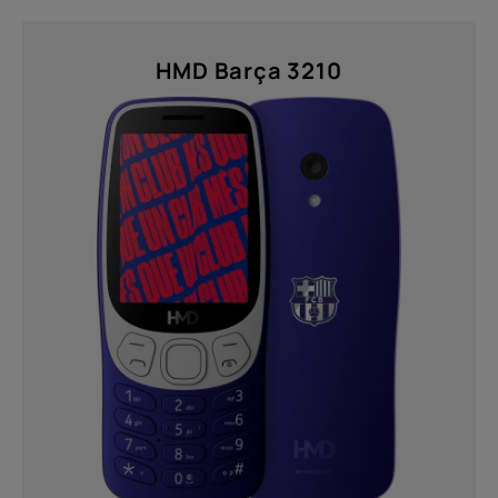
HMD Barça 3210
Di
Riciclo dei dispositivi
Ripara in autonomia
Italy