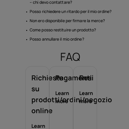
– chi devo contattare?
Posso richiedere un ritardo per il mio ordine?
Non ero disponibile per firmare la merce?
Come posso restituire un prodotto?
Posso annullare il mio ordine?
FAQ
Richieste
Pagamenti
Resi
su
Learn
Learn
prodotti/ordini/negozio
more
more
online
Learn