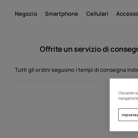
Negozio
Smartphone
Cellulari
Accesso
Il mio account
Offrite un servizio di conseg
Tutti gli ordini seguono i tempi di consegna indic
Cliccando su
navigazione 
Di
Impostaz
Riciclo dei dispositivi