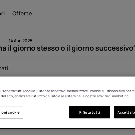
ri
Offerte
14 Aug 2025
na il giorno stesso o il giorno successivo
Smar
ati.
Visualizzato: 1518
 “Accetta tutti i cookie”, l'utente accetta di memorizzare i cookie sul dispositivo per mi
Cellul
del sito, analizzare l'utilizzo del sito e assistere nelle nostre attività di marketing.
ioni cookie
Rifiuta tutti
Accetta tu