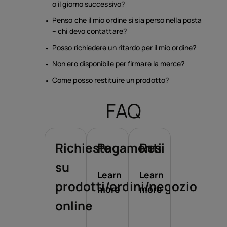
o il giorno successivo?
Penso che il mio ordine si sia perso nella posta
– chi devo contattare?
Posso richiedere un ritardo per il mio ordine?
Non ero disponibile per firmare la merce?
Come posso restituire un prodotto?
FAQ
Richieste
Pagamenti
Resi
su
Learn
Learn
prodotti/ordini/negozio
more
more
online