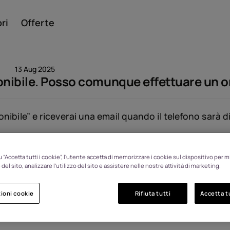
ri
Offerte
13 Aug 2025
ponibile. Posso comunque effettuare un o
Smar
ibile” e riceverai una email quando il telefono sarà d
Visualizzato: 1368
 “Accetta tutti i cookie”, l'utente accetta di memorizzare i cookie sul dispositivo per mi
Cellul
del sito, analizzare l'utilizzo del sito e assistere nelle nostre attività di marketing.
ioni cookie
Rifiuta tutti
Accetta tu