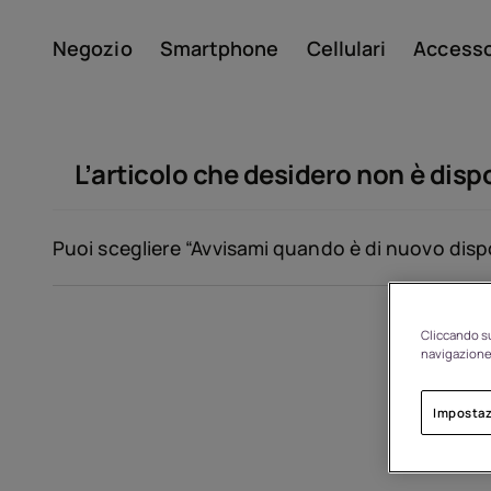
Negozio
Smartphone
Cellulari
Accesso
Il mio account
L’articolo che desidero non è dis
Puoi scegliere “Avvisami quando è di nuovo dispon
Cliccando su
Di
navigazione 
Impostaz
Riciclo dei dispositivi