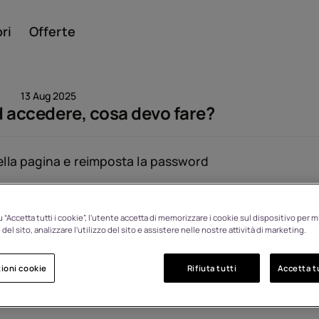
ri
Offerte
13 Aug 2025
ad accedere, cosa devo fare?
Smar
della pagina e reimposta la password
Visualizzato: 1548
 “Accetta tutti i cookie”, l'utente accetta di memorizzare i cookie sul dispositivo per mi
Cellul
del sito, analizzare l'utilizzo del sito e assistere nelle nostre attività di marketing.
ioni cookie
Rifiuta tutti
Accetta tu