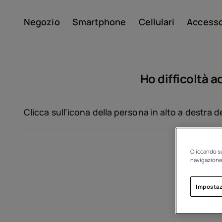
Negozio
Smartphone
Cellulari
Accesso
Il mio account
Ho difficoltà 
Clicca sull’icona della persona in alto a destra 
Cliccando su
Di
navigazione 
Impostaz
Riciclo dei dispositivi