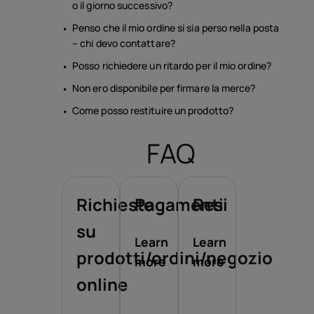
o il giorno successivo?
Penso che il mio ordine si sia perso nella posta
– chi devo contattare?
Posso richiedere un ritardo per il mio ordine?
Non ero disponibile per firmare la merce?
Come posso restituire un prodotto?
FAQ
Richieste
Pagamenti
Resi
su
Learn
Learn
prodotti/ordini/negozio
more
more
online