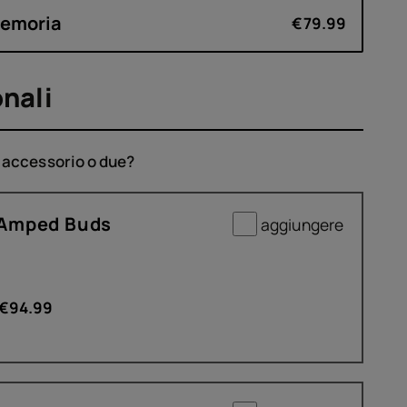
Memoria
€79.99
nali
o accessorio o due?
Amped Buds
aggiungere
€
94.99