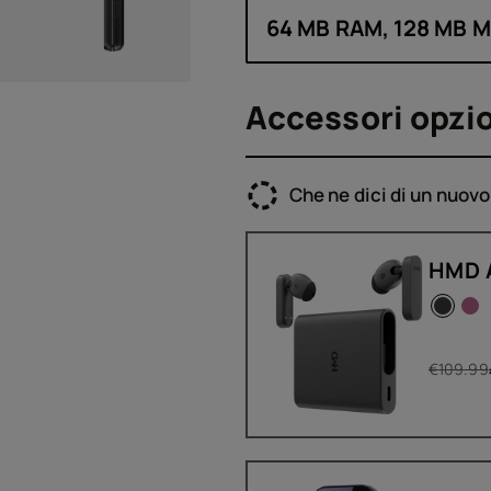
64 MB RAM, 128 MB 
Accessori opzio
Che ne dici di un nuov
HMD 
€
109.99