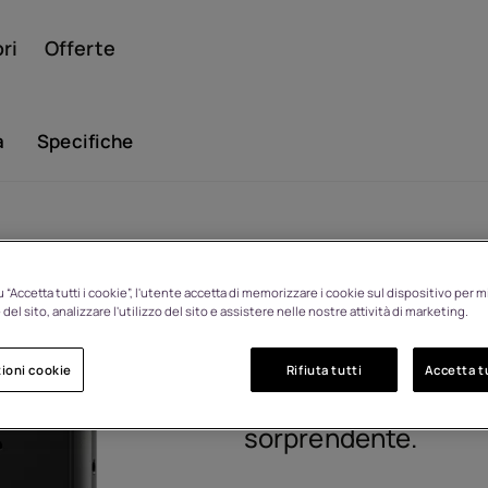
ri
Offerte
a
Specifiche
Smar
HMD 2660 F
Resi entro 14 giorni per
cambio idea
 “Accetta tutti i cookie”, l'utente accetta di memorizzare i cookie sul dispositivo per mi
del sito, analizzare l'utilizzo del sito e assistere nelle nostre attività di marketing.
1GF033CPH1L05
Cellul
Il telefono a conchig
ioni cookie
Rifiuta tutti
Accetta tu
media, ma con un d
sorprendente.