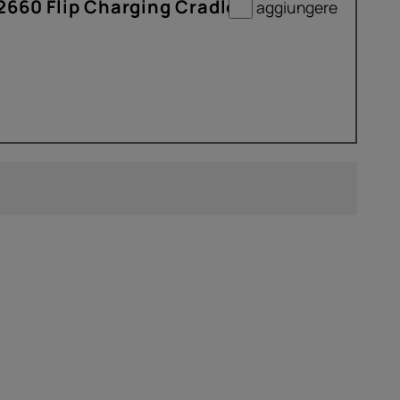
660 Flip Charging Cradle
aggiungere
9