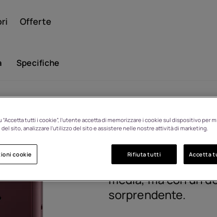
ri
Offerte
a
Specifiche
Smar
HMD 2660 F
Resi entro 14 giorni per
 “Accetta tutti i cookie”, l'utente accetta di memorizzare i cookie sul dispositivo per mi
cambio idea
del sito, analizzare l'utilizzo del sito e assistere nelle nostre attività di marketing.
1GF033CPC1L03
Cellul
ioni cookie
Rifiuta tutti
Accetta tu
Il telefono a conchig
media, ma con un d
sorprendente.