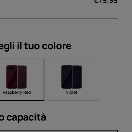
sori
€
79.99
te
egli il tuo
colore
Raspberry Red
Violet
uo
capacità