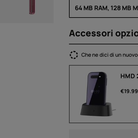
64 MB RAM, 128 MB 
Accessori opzio
Che ne dici di un nuov
HMD 2
€
19.9