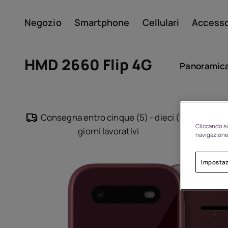
Negozio
Smartphone
Cellulari
Accesso
Il mio account
HMD 2660 Flip 4G
Panoramic
Consegna entro cinque (5) - dieci (10)
Cliccando su
giorni lavorativi
navigazione 
Impostaz
Di
Riciclo dei dispositivi