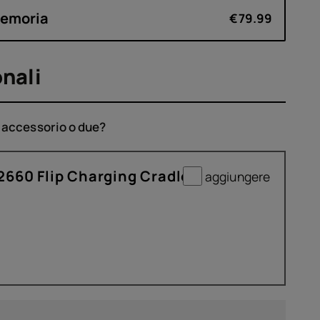
Memoria
€79.99
nali
o accessorio o due?
660 Flip Charging Cradle
aggiungere
9