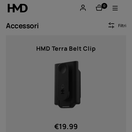
0
elementi
Il mio account
Accessori
Filtri
Smartphones
Sort by
HMD Terra Belt Clip
Cellulari
Accessori
Offerte
Prezzo
Da
A
€
19.99