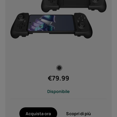
€
79.99
Disponibile
Di
Riciclo dei dispositivi
Acquista ora
Scopri di più
Ripara in autonomia