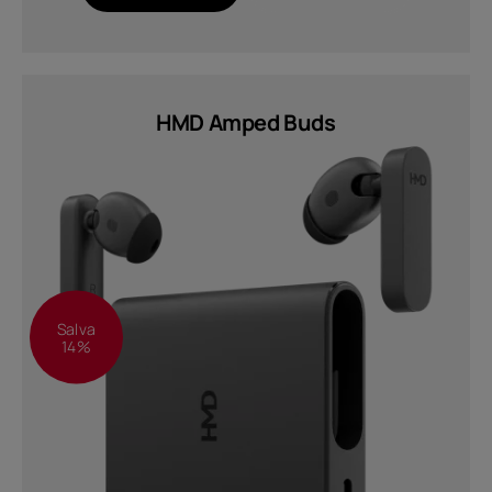
Italy
HMD Amped Buds
Salva
14%