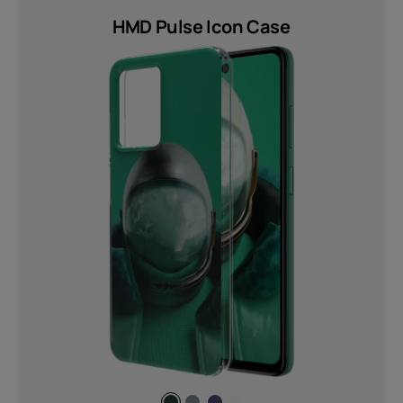
whole screen real estate to get in on
the action while gaming! (1)
HMD Pulse Icon Case
PIÙ
Bluetooth
5.4 (2)
Tipo di batteria
Non Removable (2)
Peso
60 g (1)
78 g (2)
80 g (1)