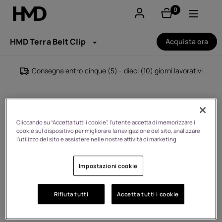
0
elementi
Il mio account
HMD Terra Belt Clip
Acquista ora
Smartphones
Consegna entro cinque (5) - dieci (10) giorni lavorativi
Cellulari
Accessori
Cliccando su “Accetta tutti i cookie”, l'utente accetta di memorizzare i
cookie sul dispositivo per migliorare la navigazione del sito, analizzare
Offerte
l'utilizzo del sito e assistere nelle nostre attività di marketing.
Impostazioni cookie
Rifiuta tutti
Accetta tutti i cookie