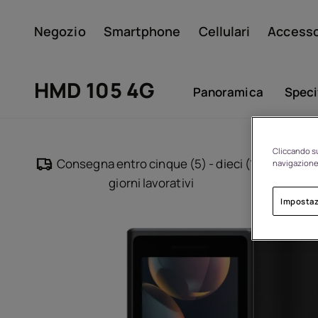
Negozio
Smartphone
Cellulari
Accesso
Il mio account
HMD 105 4G
Panoramica
Speci
Cliccando su
Consegna entro cinque (5) - dieci (10)
navigazione 
giorni lavorativi
Impostaz
Di
Riciclo dei dispositivi