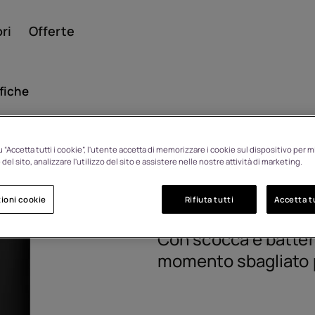
ri
Offerte
fiche
Smar
 “Accetta tutti i cookie”, l'utente accetta di memorizzare i cookie sul dispositivo per mi
HMD 105 4
Resi entro 14 giorni per
del sito, analizzare l'utilizzo del sito e assistere nelle nostre attività di marketing.
cambio idea
ioni cookie
Rifiuta tutti
Accetta tu
1GF029CPH1L03
Cellul
Con scocca e batteri
momento sbagliato p