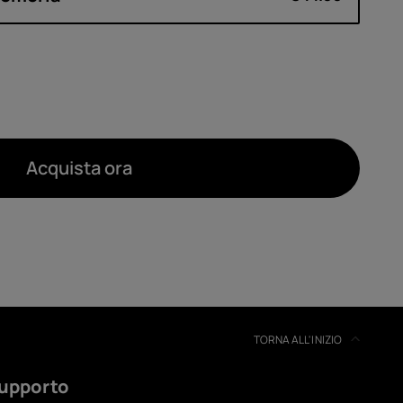
Acquista ora
TORNA ALL'INIZIO
upporto