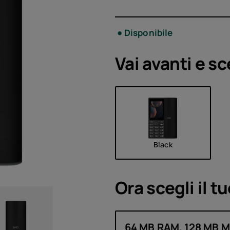
Acces
Disponibile
Offer
Vai avanti e sc
Black
Ora scegli il t
64 MB RAM, 128 MB 