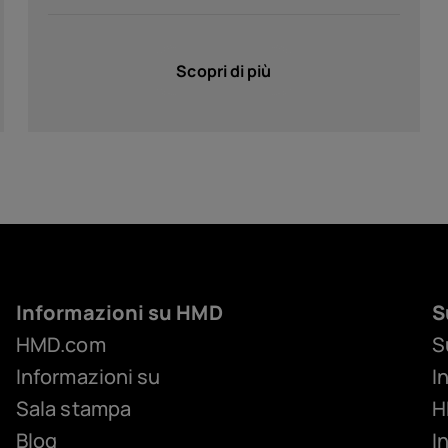
Scopri di più
Informazioni su HMD
S
HMD.com
S
Informazioni su
I
Sala stampa
H
Blog
I