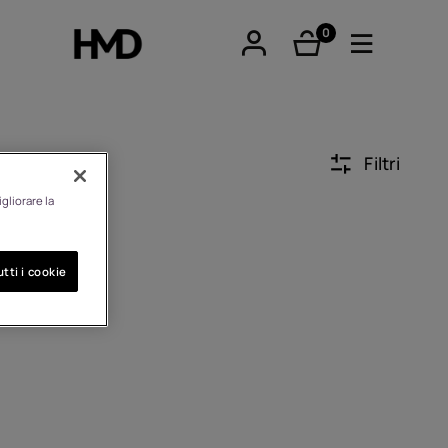
0
elementi
Filtri
gliorare la
tphones
tti i cookie
ari