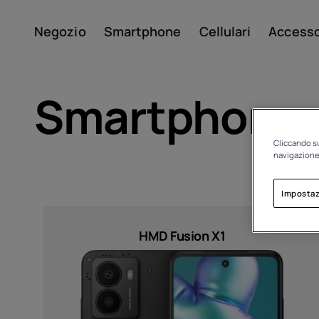
Negozio
Smartphone
Cellulari
Accesso
Il mio account
Smartphone
Cliccando su
navigazione 
Impostaz
Sort by
Di
HMD Fusion X1
Riciclo dei dispositivi
Prezzo