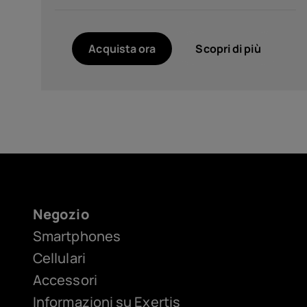
Colore
Acquista ora
Scopri di più
Noir (1)
Twisted Black (1)
Risoluzione
FHD+ 1080 x 2400 (1)
Negozio
HD+ (720 x 1612) (1)
Smartphones
Cellulari
Accessori
Informazioni su Exertis