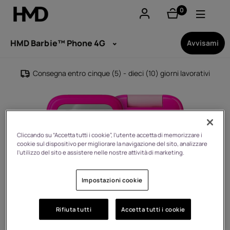
0
elementi
Il mio account
HMD Barbie™ Phone 4G
Avvisami
Smartphones
Consegna entro cinque (5) - dieci (10) giorni lavorativi
Cellulari
Accessori
Cliccando su “Accetta tutti i cookie”, l'utente accetta di memorizzare i
Offerte
cookie sul dispositivo per migliorare la navigazione del sito, analizzare
l'utilizzo del sito e assistere nelle nostre attività di marketing.
Impostazioni cookie
Rifiuta tutti
Accetta tutti i cookie