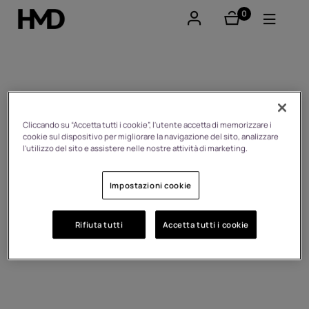
0
elementi
Il mio account
Smartphones
Self-repair
Cellulari
Cliccando su “Accetta tutti i cookie”, l'utente accetta di memorizzare i
cookie sul dispositivo per migliorare la navigazione del sito, analizzare
l'utilizzo del sito e assistere nelle nostre attività di marketing.
Accessori
Impostazioni cookie
Offerte
Rifiuta tutti
Accetta tutti i cookie