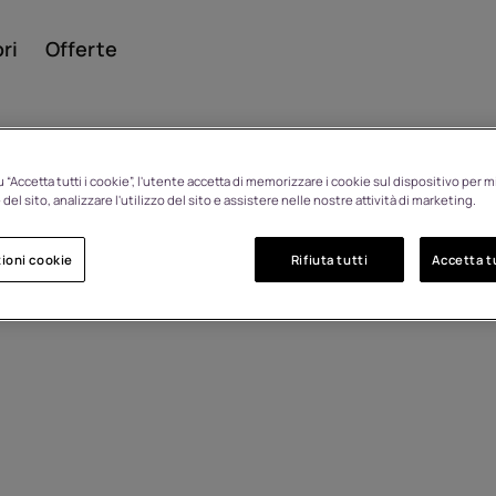
ri
Offerte
 “Accetta tutti i cookie”, l'utente accetta di memorizzare i cookie sul dispositivo per mi
del sito, analizzare l'utilizzo del sito e assistere nelle nostre attività di marketing.
Smar
ioni cookie
Rifiuta tutti
Accetta tu
Cellul