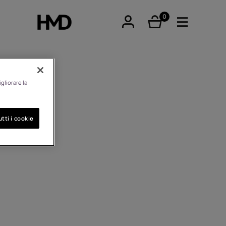
0
elementi
gliorare la
tphones
tti i cookie
ari