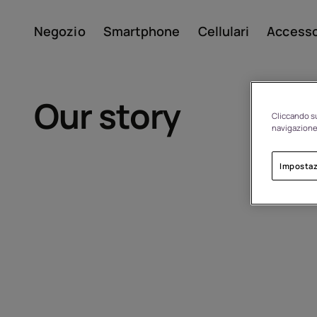
Negozio
Smartphone
Cellulari
Accesso
Il mio account
Our story
Cliccando su
navigazione 
Impostaz
Di
Riciclo dei dispositivi