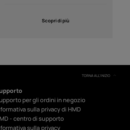
Scopri di più
TORNA ALL'INIZIO
upporto
upporto per gli ordini in negozio
nformativa sulla privacy di HMD
MD - centro di supporto
nformativa sulla privacy