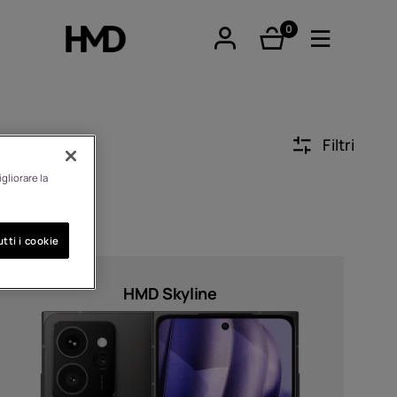
0
elementi
Filtri
gliorare la
tphones
tti i cookie
ari
HMD Skyline