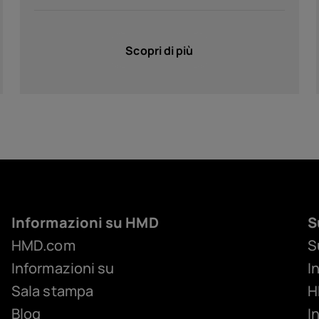
Scopri di più
Informazioni su HMD
S
HMD.com
S
Informazioni su
I
Sala stampa
H
Blog
I