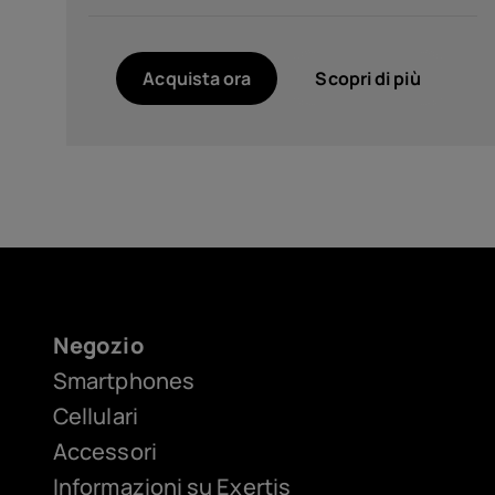
Colore
Acquista ora
Scopri di più
Noir (2)
Twisted Black (1)
Risoluzione
FHD+ 1080 x 2400 (1)
Negozio
HD+ (720 x 1612) (2)
Smartphones
Cellulari
Accessori
Informazioni su Exertis