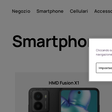
Negozio
Smartphone
Cellulari
Accesso
Il mio account
Smartphone
Cliccando su
navigazione 
Impostaz
Sort by
Di
HMD Fusion X1
Riciclo dei dispositivi
Prezzo