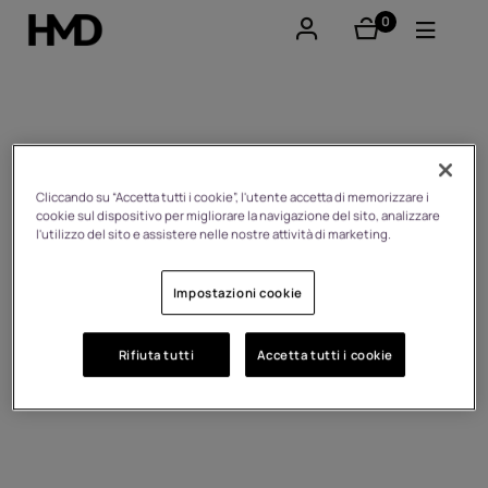
0
elementi
Il mio account
Smartphones
Careers
Cellulari
Cliccando su “Accetta tutti i cookie”, l'utente accetta di memorizzare i
cookie sul dispositivo per migliorare la navigazione del sito, analizzare
l'utilizzo del sito e assistere nelle nostre attività di marketing.
Accessori
Impostazioni cookie
Offerte
Rifiuta tutti
Accetta tutti i cookie